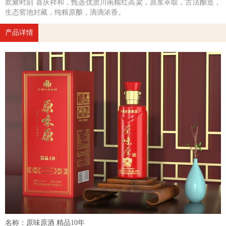
欢聚时刻 喜庆祥和，甄选优质川南糯红高粱，原浆萃取，古法酿造，
生态窖池封藏，纯粮原酿，滴滴浓香。
产品详情
名称：原味原酒 精品10年