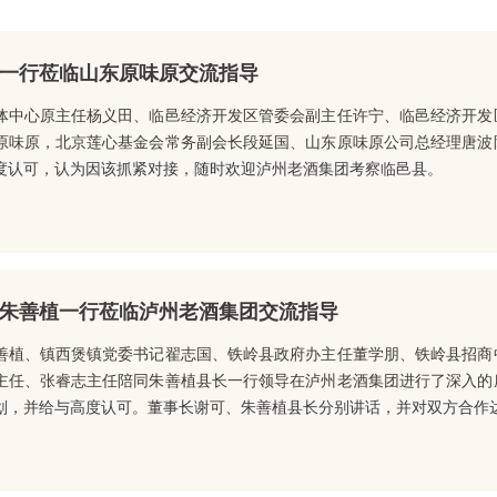
一行莅临山东原味原交流指导
体中心原主任杨义田、临邑经济开发区管委会副主任许宁、临邑经济开发
原味原，北京莲心基金会常务副会长段延国、山东原味原公司总经理唐波
度认可，认为因该抓紧对接，随时欢迎泸州老酒集团考察临邑县。
朱善植一行莅临泸州老酒集团交流指导
善植、镇西煲镇党委书记翟志国、铁岭县政府办主任董学朋、铁岭县招商
主任、张睿志主任陪同朱善植县长一行领导在泸州老酒集团进行了深入的
划，并给与高度认可。董事长谢可、朱善植县长分别讲话，并对双方合作