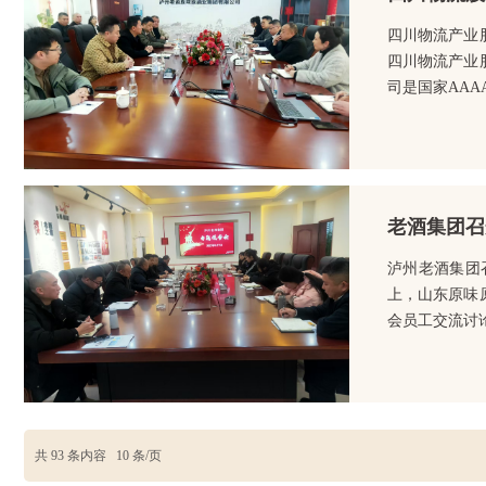
四川物流产业
四川物流产业
司是国家AAA
老酒集团召
泸州老酒集团
上，山东原味
会员工交流讨
共
93
条内容
10
条/页