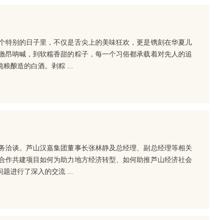
个特别的日子里，不仅是舌尖上的美味狂欢，更是镌刻在华夏儿
激昂呐喊，到软糯香甜的粽子，每一个习俗都承载着对先人的追
酿造的白酒。剥粽 ...
务洽谈。芦山汉嘉集团董事长张林静及总经理、副总经理等相关
合作共建项目如何为助力地方经济转型、如何助推芦山经济社会
进行了深入的交流 ...