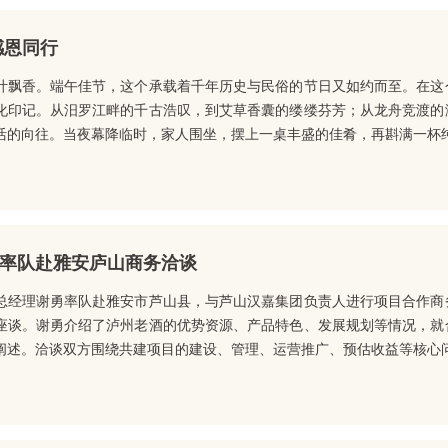
感恩同行
叶飘香。端午佳节，这个承载着千年历史与民俗的节日又如约而至。在这
化印记。从汨罗江畔的千古浩叹，到艾草香囊的缕缕芬芳；从龙舟竞渡的
活的向往。当夜幕降临时，家人围坐，摆上一桌丰盛的佳肴，再斟满一杯纯粮
率队赴雅安庐山商务洽谈
总经理谢勇率队赴雅安市芦山县，与芦山汉嘉集团负责人进行项目合作商
座谈。谢勇介绍了泸州老酒的优势资源、产品特色、发展规划等情况，就
阐述。洽谈双方围绕共建项目的建设、管理、运营推广、预估收益等核心问题