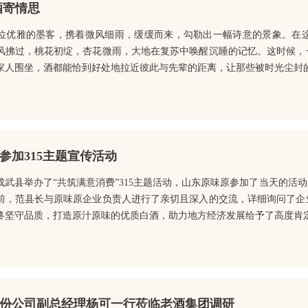
酒寄情思
位优雅的墨客，携着微风细雨，缓缓而来，勾勒出一幅诗意的景象。在
风拂过，桃花初绽，杏花微雨，大地在复苏中唤醒沉睡的记忆。这时候，
家人围坐，酒都能恰到好处地拉近彼此与先辈的距离，让那些被时光尘封的回
参加315主题宣传活动
成武县举办了“共筑满意消费”315主题活动，山东原味原参加了当天的
前，范县长与原味原企业负责人进行了亲切且深入的交流，详细询问了企
终坚守品质，打造原汁原味的优质白酒，助力地方经济发展给予了高度肯定。
份公司副总经理杨可一行莅临老酒集团调研