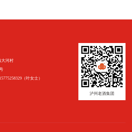
镇大河村
号
5775258329（叶女士）
泸州老酒集团