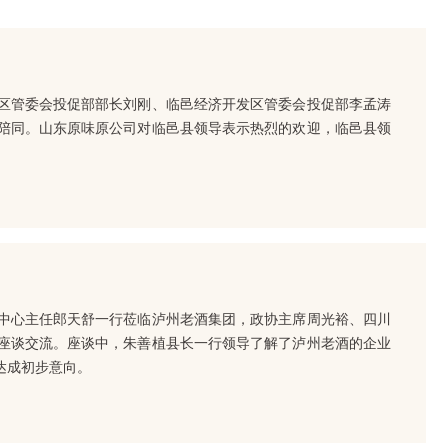
区管委会投促部部长刘刚、临邑经济开发区管委会投促部李孟涛
陪同。山东原味原公司对临邑县领导表示热烈的欢迎，临邑县领
中心主任郎天舒一行莅临泸州老酒集团，政协主席周光裕、四川
座谈交流。座谈中，朱善植县长一行领导了解了泸州老酒的企业
达成初步意向。