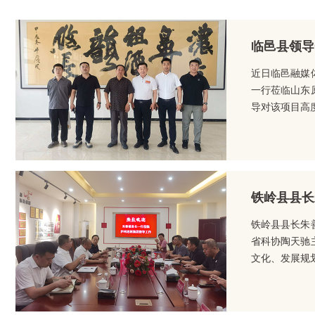
临邑县领导
近日临邑融媒
一行莅临山东
导对该项目高
铁岭县县长
铁岭县县长朱
省科协陶天驰
文化、发展规