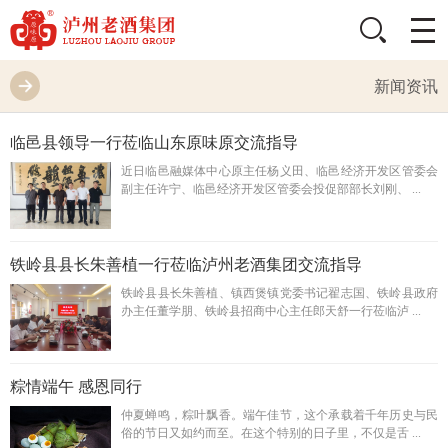
新闻资讯
临邑县领导一行莅临山东原味原交流指导
近日临邑融媒体中心原主任杨义田、临邑经济开发区管委会
副主任许宁、临邑经济开发区管委会投促部部长刘刚、 ...
铁岭县县长朱善植一行莅临泸州老酒集团交流指导
铁岭县县长朱善植、镇西煲镇党委书记翟志国、铁岭县政府
办主任董学朋、铁岭县招商中心主任郎天舒一行莅临泸 ...
粽情端午 感恩同行
仲夏蝉鸣，粽叶飘香。端午佳节，这个承载着千年历史与民
俗的节日又如约而至。在这个特别的日子里，不仅是舌 ...